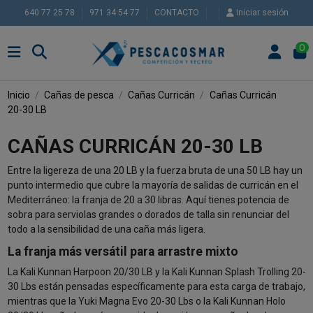
640 77 25 78
971 34 54 77
CONTACTO
Iniciar sesión
0
Inicio
Cañas de pesca
Cañas Curricán
Cañas Curricán
20-30 LB
CAÑAS CURRICÁN 20-30 LB
Entre la ligereza de una 20 LB y la fuerza bruta de una 50 LB hay un
punto intermedio que cubre la mayoría de salidas de curricán en el
Mediterráneo: la franja de 20 a 30 libras. Aquí tienes potencia de
sobra para serviolas grandes o dorados de talla sin renunciar del
todo a la sensibilidad de una caña más ligera.
La franja más versátil para arrastre mixto
La Kali Kunnan Harpoon 20/30 LB y la Kali Kunnan Splash Trolling 20-
30 Lbs están pensadas específicamente para esta carga de trabajo,
mientras que la Yuki Magna Evo 20-30 Lbs o la Kali Kunnan Holo