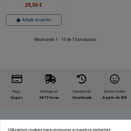
29,50 €
Añadir al carrito
Mostrando 1 - 13 de 13 productos
Pago
Entrega en
Devolución
Envíos Gratis
Seguro
48/72 horas
Garantizada
A partir de 85€
Información útil
Utilizamos cookies para reconocer a nuestros visitantes,