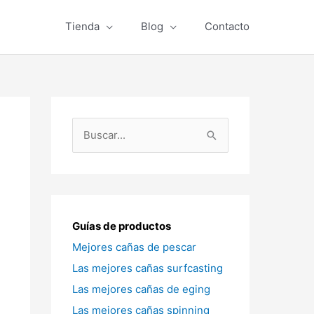
Tienda
Blog
Contacto
B
u
s
c
a
Guías de productos
r
Mejores cañas de pescar
p
Las mejores cañas surfcasting
o
Las mejores cañas de eging
r
Las mejores cañas spinning