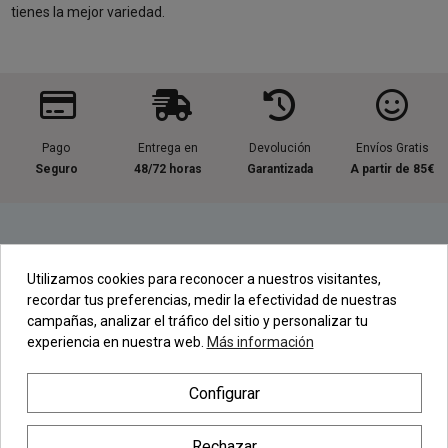
tienes la mejor variedad.
Pago
Entrega en
Devolución
Envíos Gratis
Seguro
48/72 horas
Garantizada
A partir de 85€
Información útil
Utilizamos cookies para reconocer a nuestros visitantes,
recordar tus preferencias, medir la efectividad de nuestras
Contacta con nosotros
campañas, analizar el tráfico del sitio y personalizar tu
experiencia en nuestra web.
Más información
Regístrate en nuestra Newsletter
Configurar
Newsletter
Rechazar