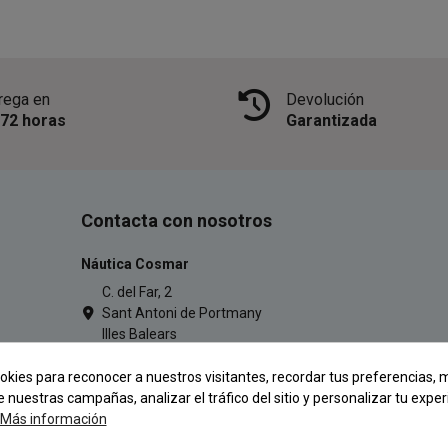
rega en
Devolución
/72 horas
Garantizada
Contacta con nosotros
Náutica Cosmar
C. del Far, 2
Sant Antoni de Portmany
Illes Balears
971 34 54 77
okies para reconocer a nuestros visitantes, recordar tus preferencias, m
pescacosmar@gmail.com
e nuestras campañas, analizar el tráfico del sitio y personalizar tu exper
Más información