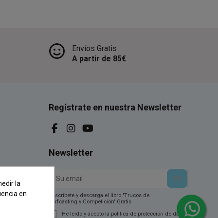
Envíos Gratis
A partir de 85€
Regístrate en nuestra Newsletter
Newsletter
edir la
iencia en
Suscríbete y descarga el libro "Trucos de
Surfcasting y Competición" Gratis
He leído y acepto la política de protección de datos.