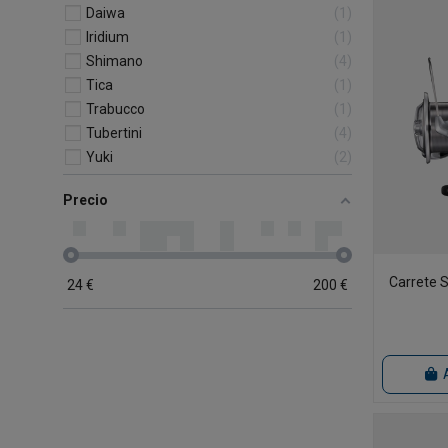
Daiwa
1
Iridium
1
Shimano
4
Tica
1
Trabucco
1
Tubertini
4
Yuki
2
Precio
Carrete 
24
€
200
€