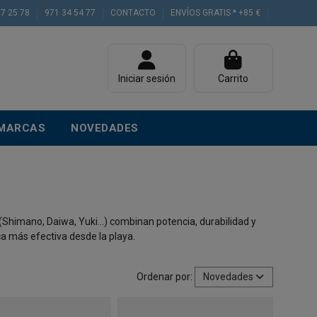
77 25 78
971 34 54 77
CONTACTO
ENVÍOS GRATIS * +85 €
Iniciar sesión
Carrito
MARCAS
NOVEDADES
(Shimano, Daiwa, Yuki…) combinan potencia, durabilidad y
ca más efectiva desde la playa.
Ordenar por:
Novedades