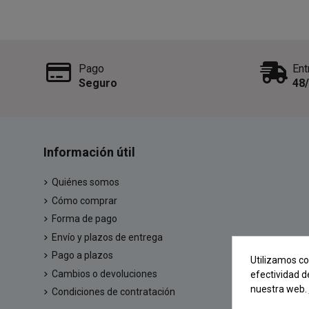
Pago
Ent
Seguro
48
Información útil
Quiénes somos
Cómo comprar
Forma de pago
Envío y plazos de entrega
Pago a plazos
Utilizamos co
Cambios o devoluciones
efectividad d
nuestra web.
Condiciones de contratación