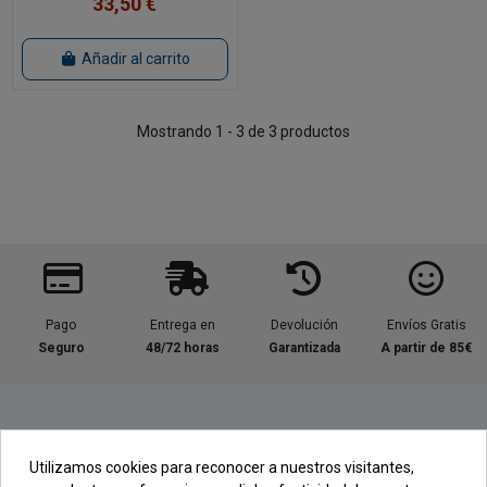
33,50 €
Añadir al carrito
Mostrando 1 - 3 de 3 productos
Pago
Entrega en
Devolución
Envíos Gratis
Seguro
48/72 horas
Garantizada
A partir de 85€
Información útil
Utilizamos cookies para reconocer a nuestros visitantes,