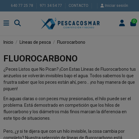
640 77 25 78
971 34 54 77
CONTACTO
Iniciar sesión
0
Inicio
Líneas de pesca
Fluorocarbono
FLUOROCARBONO
¿Peces Listos que No Pican? ¡Con Estas Líneas de Fluorocarbono tus
anzuelos se volverán invisibles bajo el agua. Todos sabemos lo que
frustra saber que los peces están ahí, pero… ¡no hay manera de que
piquen!
En aguas claras o con peces muy presionados, el hilo puede ser el
problema. Está demostrado en competición que los hilos de
fluorcarbono y los diámetros más finos marcan la diferencia en
este tipo de situaciones.
Pero, ¿y si te dijera que con un hilo invisible, la cosa cambia por
completo? Nuestra selección de líneas de fluorocarbono está