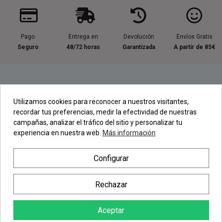
Pago
Entrega en
Devolución
Envíos Gratis
Seguro
48/72 horas
Garantizada
A partir de 85€
Información útil
Utilizamos cookies para reconocer a nuestros visitantes,
recordar tus preferencias, medir la efectividad de nuestras
Contacta con nosotros
campañas, analizar el tráfico del sitio y personalizar tu
experiencia en nuestra web.
Más información
Regístrate en nuestra Newsletter
Configurar
Newsletter
Rechazar
Aceptar