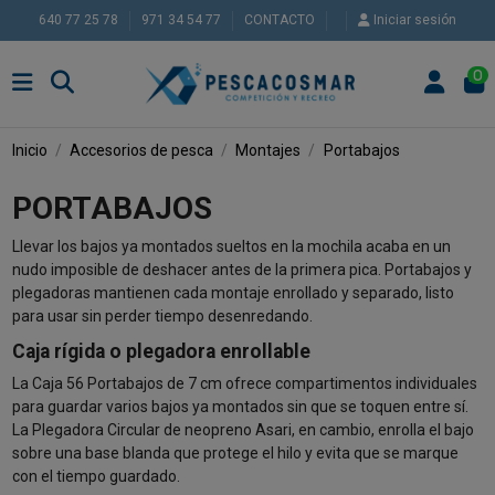
640 77 25 78
971 34 54 77
CONTACTO
Iniciar sesión
0
Inicio
Accesorios de pesca
Montajes
Portabajos
PORTABAJOS
Llevar los bajos ya montados sueltos en la mochila acaba en un
nudo imposible de deshacer antes de la primera pica. Portabajos y
plegadoras mantienen cada montaje enrollado y separado, listo
para usar sin perder tiempo desenredando.
Caja rígida o plegadora enrollable
La Caja 56 Portabajos de 7 cm ofrece compartimentos individuales
para guardar varios bajos ya montados sin que se toquen entre sí.
La Plegadora Circular de neopreno Asari, en cambio, enrolla el bajo
sobre una base blanda que protege el hilo y evita que se marque
con el tiempo guardado.