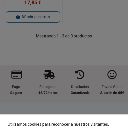
17,85 €
Añadir al carrito
Mostrando 1 - 3 de 3 productos
Pago
Entrega en
Devolución
Envíos Gratis
Seguro
48/72 horas
Garantizada
A partir de 85€
Información útil
Utilizamos cookies para reconocer a nuestros visitantes,