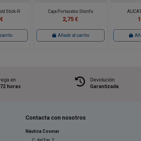
ld Stick-R
Caja Portacebo Stonfo
ALICA
 €
2,75 €
1
carrito
Añadir al carrito
Aña
rega en
Devolución
/72 horas
Garantizada
Contacta con nosotros
Náutica Cosmar
C. del Far, 2