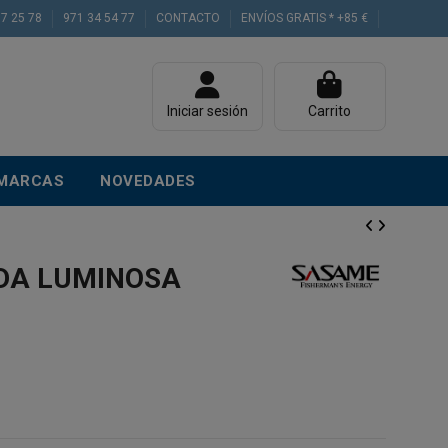
77 25 78
971 34 54 77
CONTACTO
ENVÍOS GRATIS * +85 €
Iniciar sesión
Carrito
MARCAS
NOVEDADES
DA LUMINOSA