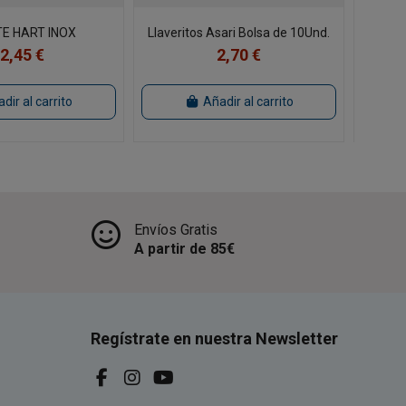
TE HART INOX
Llaveritos Asari Bolsa de 10Und.
Emerill
2,45 €
2,70 €
dir al carrito
Añadir al carrito
Envíos Gratis
A partir de 85€
Regístrate en nuestra Newsletter