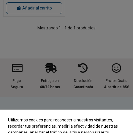
Añadir al carrito
Mostrando 1 - 1 de 1 productos
Pago
Entrega en
Devolución
Envíos Gratis
Seguro
48/72 horas
Garantizada
A partir de 85€
Información útil
Utilizamos cookies para reconocer a nuestros visitantes,
recordar tus preferencias, medir la efectividad de nuestras
Contacta con nosotros
campañas, analizar el tráfico del sitio y personalizar tu