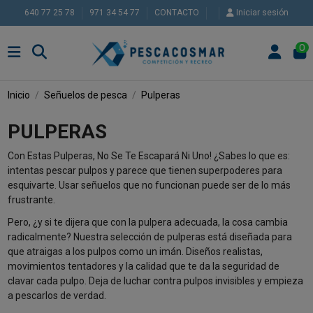
640 77 25 78
971 34 54 77
CONTACTO
Iniciar sesión
0
Inicio
Señuelos de pesca
Pulperas
PULPERAS
Con Estas Pulperas, No Se Te Escapará Ni Uno! ¿Sabes lo que es:
intentas pescar pulpos y parece que tienen superpoderes para
esquivarte. Usar señuelos que no funcionan puede ser de lo más
frustrante.
Pero, ¿y si te dijera que con la pulpera adecuada, la cosa cambia
radicalmente? Nuestra selección de pulperas está diseñada para
que atraigas a los pulpos como un imán. Diseños realistas,
movimientos tentadores y la calidad que te da la seguridad de
clavar cada pulpo. Deja de luchar contra pulpos invisibles y empieza
a pescarlos de verdad.