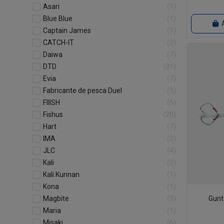
Asari
1
Blue Blue
1
Captain James
1
CATCH-IT
2
Daiwa
7
DTD
31
Evia
7
Fabricante de pesca Duel
3
FIIISH
5
Fishus
20
Hart
7
IMA
2
JLC
4
Kali
2
Kali Kunnan
1
Kona
1
Magbite
2
Gunt
Maria
1
Misaki
6