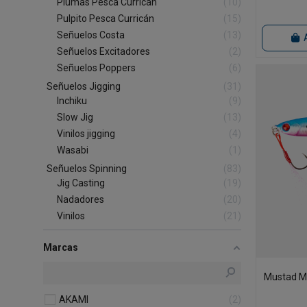
Plumas Pesca Curricán
10
Pulpito Pesca Curricán
15
Señuelos Costa
13
Señuelos Excitadores
2
Señuelos Poppers
6
Señuelos Jigging
31
Inchiku
9
Slow Jig
13
Vinilos jigging
4
Wasabi
1
Señuelos Spinning
83
Jig Casting
19
Nadadores
20
Vinilos
21
Marcas
Mustad Me
AKAMI
2