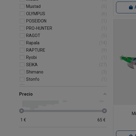
Mustad
5
OLYMPUS
6
POSEIDON
1
PRO-HUNTER
1
RAGOT
5
Rapala
14
RAPTURE
9
Ryobi
1
SEIKA
27
Shimano
3
Stonfo
1
Storm
3
Tackle World
1
Precio
Titan
2
TRIPLE M FISHING
5
Mi
Tubertini
5
1
€
65
€
VIVA
2
Whiplash Factory
1