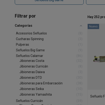
Señuelos Big Game
Filtrar por
Hay 252 pr
Categorías
Nuevo
Accesorios Señuelos
8
Cucharas Spinning
3
Pulperas
1
Señuelos Big Game
9
Señuelos Calamar
86
Jibioneras Costa
32
Jibioneras Curricán
8
Jibioneras Daiwa
3
Jibioneras DTD
30
Jibioneras para Embarcación
38
Jibioneras Seika
10
Jibioneras Yamashita
15
Señuelo F
Señuelos Curricán
59