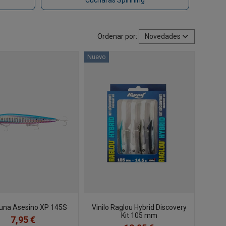
Cucharas Spinning
Ordenar por:
Novedades
Nuevo
una Asesino XP 145S
Vinilo Raglou Hybrid Discovery
Kit 105 mm
7,95 €