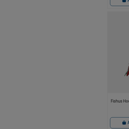
Williamson
13
X-Cat
1
Yamashita
15
Yo Zuri
2
Yokozuna
5
Yuki
2
Zun Zun
4
Fishus Ho