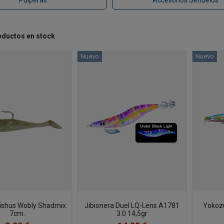
Pulperas
Accesorios Señuelos
oductos en stock
Nuevo
Nuevo
ishus Wobly Shadmix
Jibionera Duel LQ-Lens A1781
Yokoz
7cm.
3.0 14,5gr