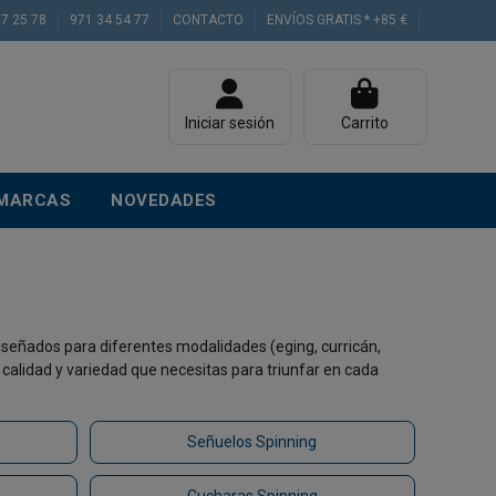
77 25 78
971 34 54 77
CONTACTO
ENVÍOS GRATIS * +85 €
Iniciar sesión
Carrito
MARCAS
NOVEDADES
diseñados para diferentes modalidades (eging, curricán,
a calidad y variedad que necesitas para triunfar en cada
Señuelos Spinning