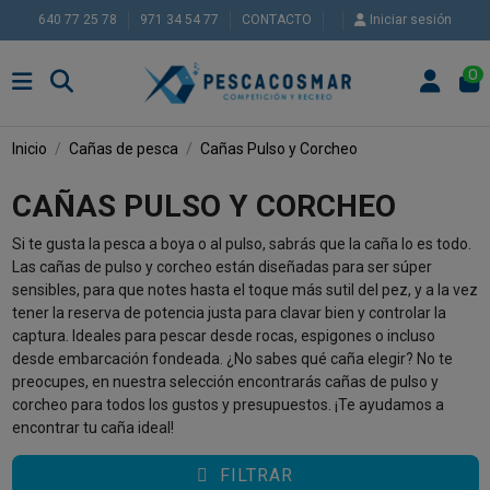
640 77 25 78
971 34 54 77
CONTACTO
Iniciar sesión
0
Inicio
Cañas de pesca
Cañas Pulso y Corcheo
CAÑAS PULSO Y CORCHEO
Si te gusta la pesca a boya o al pulso, sabrás que la caña lo es todo.
Las cañas de pulso y corcheo están diseñadas para ser súper
sensibles, para que notes hasta el toque más sutil del pez, y a la vez
tener la reserva de potencia justa para clavar bien y controlar la
captura. Ideales para pescar desde rocas, espigones o incluso
desde embarcación fondeada. ¿No sabes qué caña elegir? No te
preocupes, en nuestra selección encontrarás cañas de pulso y
corcheo para todos los gustos y presupuestos. ¡Te ayudamos a
encontrar tu caña ideal!
FILTRAR