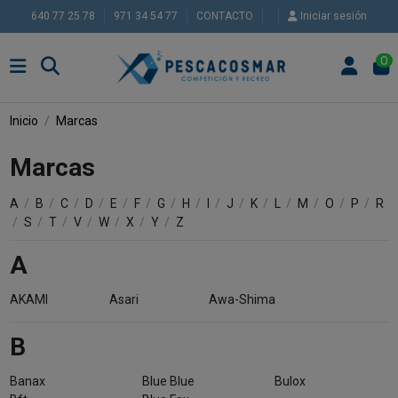
640 77 25 78
971 34 54 77
CONTACTO
Iniciar sesión
0
Inicio
Marcas
Marcas
A
/
B
/
C
/
D
/
E
/
F
/
G
/
H
/
I
/
J
/
K
/
L
/
M
/
O
/
P
/
R
/
S
/
T
/
V
/
W
/
X
/
Y
/
Z
A
AKAMI
Asari
Awa-Shima
B
Banax
Blue Blue
Bulox