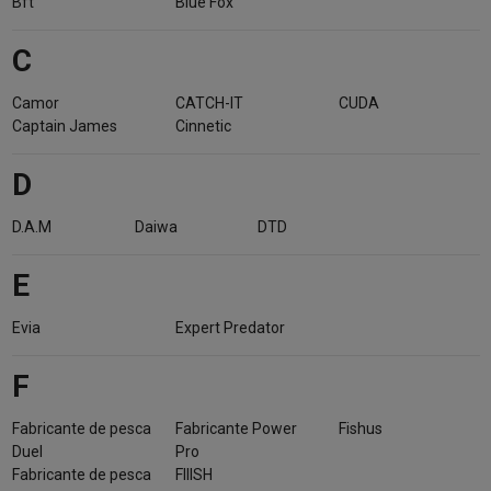
Bft
Blue Fox
C
Camor
CATCH-IT
CUDA
Captain James
Cinnetic
D
D.A.M
Daiwa
DTD
E
Evia
Expert Predator
F
Fabricante de pesca
Fabricante Power
Fishus
Duel
Pro
Fabricante de pesca
FIIISH