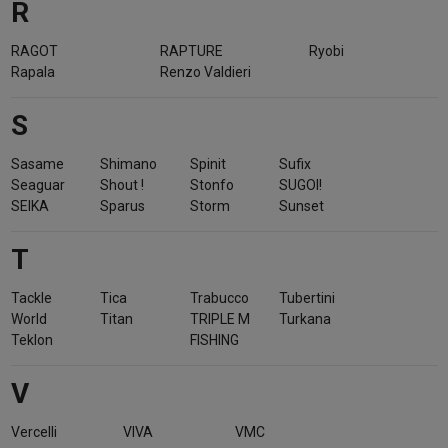
R
RAGOT
RAPTURE
Ryobi
Rapala
Renzo Valdieri
S
Sasame
Shimano
Spinit
Sufix
Seaguar
Shout !
Stonfo
SUGOI!
SEIKA
Sparus
Storm
Sunset
T
Tackle
Tica
Trabucco
Tubertini
World
Titan
TRIPLE M
Turkana
Teklon
FISHING
V
Vercelli
VIVA
VMC