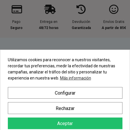
Pago
Entrega en
Devolución
Envíos Gratis
Seguro
48/72 horas
Garantizada
A partir de 85€
Información útil
Utilizamos cookies para reconocer a nuestros visitantes,
recordar tus preferencias, medir la efectividad de nuestras
Contacta con nosotros
campañas, analizar el tráfico del sitio y personalizar tu
experiencia en nuestra web.
Más información
Regístrate en nuestra Newsletter
Configurar
Newsletter
Rechazar
Aceptar