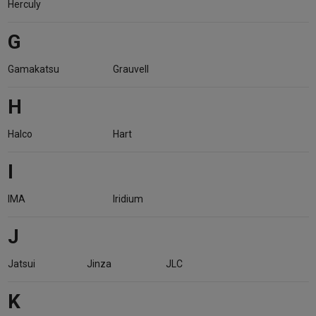
Herculy
G
Gamakatsu
Grauvell
H
Halco
Hart
I
IMA
Iridium
J
Jatsui
Jinza
JLC
K