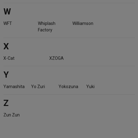
W
WFT
Whiplash
Williamson
Factory
X
X-Cat
XZOGA
Y
Yamashita
Yo Zuri
Yokozuna
Yuki
Z
Zun Zun