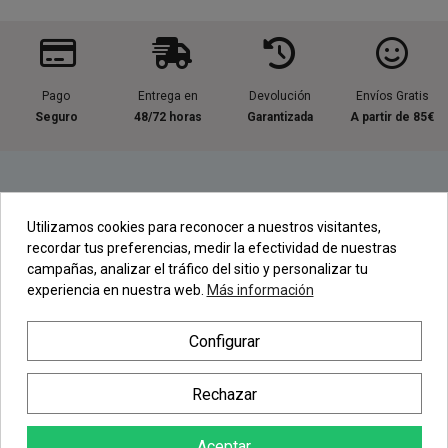
Pago
Entrega en
Devolución
Envíos Gratis
Seguro
48/72 horas
Garantizada
A partir de 85€
Información útil
Utilizamos cookies para reconocer a nuestros visitantes,
recordar tus preferencias, medir la efectividad de nuestras
Contacta con nosotros
campañas, analizar el tráfico del sitio y personalizar tu
experiencia en nuestra web.
Más información
Regístrate en nuestra Newsletter
Configurar
Newsletter
Rechazar
Aceptar