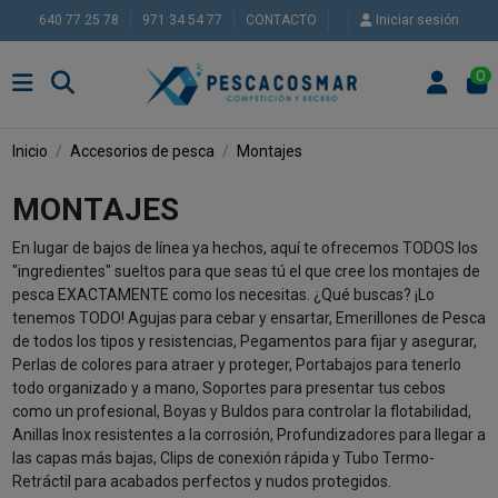
640 77 25 78
971 34 54 77
CONTACTO
Iniciar sesión
0
Inicio
Accesorios de pesca
Montajes
MONTAJES
En lugar de bajos de línea ya hechos, aquí te ofrecemos TODOS los
"ingredientes" sueltos para que seas tú el que cree los montajes de
pesca EXACTAMENTE como los necesitas. ¿Qué buscas? ¡Lo
tenemos TODO! Agujas para cebar y ensartar, Emerillones de Pesca
de todos los tipos y resistencias, Pegamentos para fijar y asegurar,
Perlas de colores para atraer y proteger, Portabajos para tenerlo
todo organizado y a mano, Soportes para presentar tus cebos
como un profesional, Boyas y Buldos para controlar la flotabilidad,
Anillas Inox resistentes a la corrosión, Profundizadores para llegar a
las capas más bajas, Clips de conexión rápida y Tubo Termo-
Retráctil para acabados perfectos y nudos protegidos.