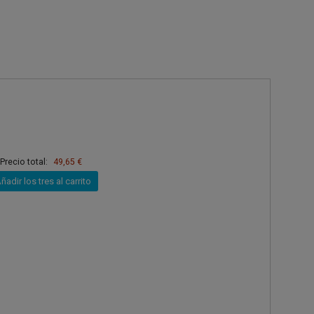
Precio total:
49,65 €
ñadir los tres al carrito