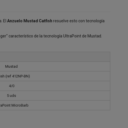
. El
Anzuelo Mustad Catfish
resuelve esto con tecnología
r" característico de la tecnología UltraPoint de Mustad.
Mustad
ish (ref 412NP-BN)
4/0
5 uds
raPoint MicroBarb