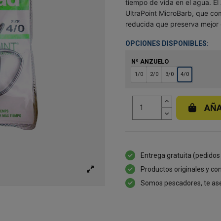
tiempo de vida en el agua. El
UltraPoint MicroBarb, que co
reducida que preserva mejor 
OPCIONES DISPONIBLES:
Nº ANZUELO
1/0
2/0
3/0
4/0
AÑA
Entrega gratuita (pedidos
Productos originales y con
Somos pescadores, te as