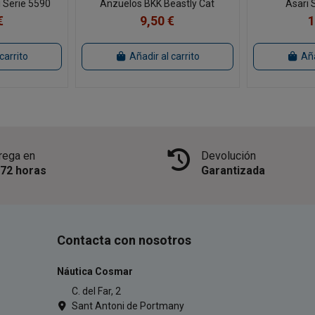
 Serie 5590
Anzuelos BKK Beastly Cat
Asari 
€
9,50 €
1
carrito
Añadir al carrito
Aña
rega en
Devolución
/72 horas
Garantizada
Contacta con nosotros
Náutica Cosmar
C. del Far, 2
Sant Antoni de Portmany