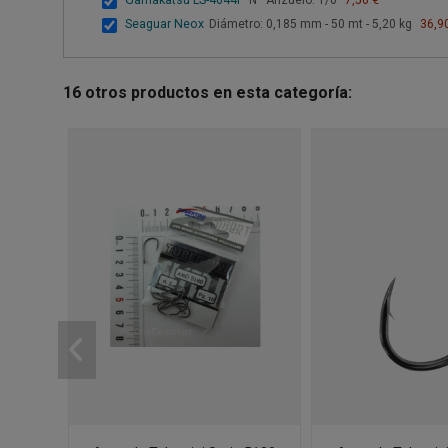
Gamakatsu LS-4644F
Nº Anzuelo: 1/0
7,50 €
Seaguar Neox
Diámetro: 0,185 mm - 50 mt - 5,20 kg
36,9
16 otros productos en esta categoría: