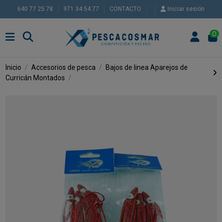
640 77 25 78
971 34 54 77
CONTACTO
Iniciar sesión
0
Inicio
Accesorios de pesca
Bajos de linea
Aparejos de
Curricán Montados