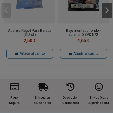
Aparejo Ragot Para Barcos
Bajo montado fondo -
(3 Und.)
volantín SSVD Nº2
2,50 €
4,65 €
Añadir al carrito
Añadir al carrito
Pago
Entrega en
Devolución
Envíos Gratis
Seguro
48/72 horas
Garantizada
A partir de 85€