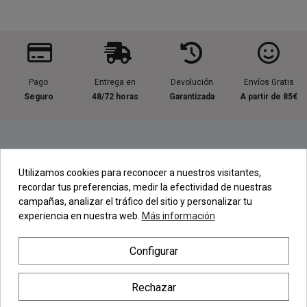
Pago
Entrega en
Devolución
Envíos Gratis
Seguro
48/72 horas
Garantizada
A partir de 85€
Información útil
Utilizamos cookies para reconocer a nuestros visitantes,
recordar tus preferencias, medir la efectividad de nuestras
Contacta con nosotros
campañas, analizar el tráfico del sitio y personalizar tu
experiencia en nuestra web.
Más información
Regístrate en nuestra Newsletter
Configurar
Newsletter
Rechazar