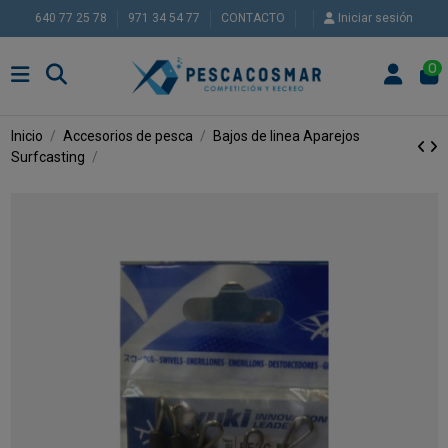
640 77 25 78
971 34 54 77
CONTACTO
Iniciar sesión
0
Inicio
Accesorios de pesca
Bajos de linea
Aparejos
Surfcasting