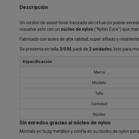
Descripción
Un cordón de assist hook trenzado sin refuerzo puede enredar
resuelve esto con un
núcleo de nylon
("Nylon Core") que mant
Fabricado con acero de alta calidad, super afilado y resisten
Se presenta en talla
3/0 M
, pack de
2 unidades
, listo para m
Especificación
Marca
Modelo
Talla
Cantidad
Núcleo
Sin enredos gracias al núcleo de nylon
Móntalo en tu jig metálico y confía en su núcleo de nylon par