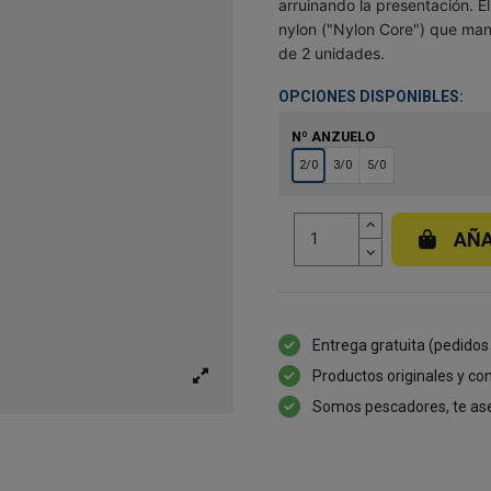
arruinando la presentación. E
nylon ("Nylon Core") que mant
de 2 unidades.
OPCIONES DISPONIBLES:
Nº ANZUELO
2/0
3/0
5/0
AÑA
Entrega gratuita (pedidos
Productos originales y con
Somos pescadores, te as