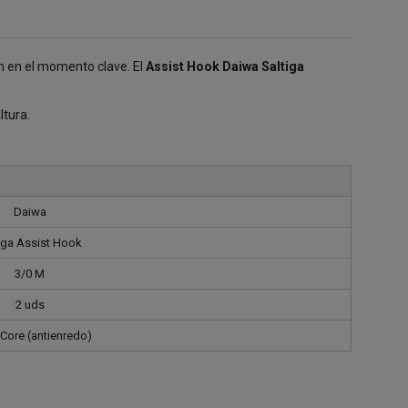
ón en el momento clave. El
Assist Hook Daiwa Saltiga
ltura.
Daiwa
iga Assist Hook
3/0 M
2 uds
Core (antienredo)