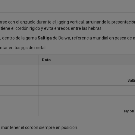
se con el anzuelo durante el jigging vertical, arruinando la presentaci
iene el cordón rígido y evita enredos entre las hebras.
te, dentro de la gama
Saltiga
de Daiwa, referencia mundial en pesca de a
ontar en tus jigs de metal.
Dato
Salt
Nylon 
a mantener el cordón siempre en posición.