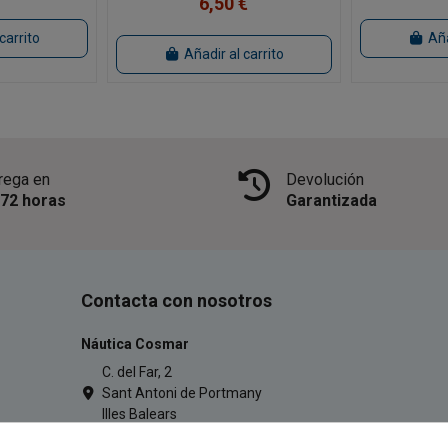
6,50 €
carrito
Aña
Añadir al carrito
rega en
Devolución
/72 horas
Garantizada
Contacta con nosotros
Náutica Cosmar
C. del Far, 2
Sant Antoni de Portmany
Illes Balears
971 34 54 77