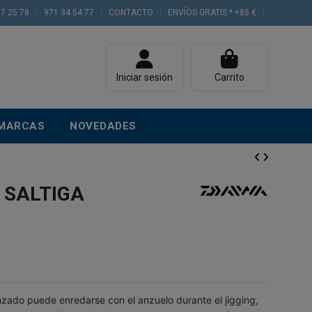
77 25 78
971 34 54 77
CONTACTO
ENVÍOS GRATIS * +85 €
Iniciar sesión
Carrito
MARCAS
NOVEDADES
 SALTIGA
nzado puede enredarse con el anzuelo durante el jigging,