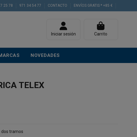
77 25 78
971 34 54 77
CONTACTO
ENVÍOS GRATIS * +85 €
Iniciar sesión
Carrito
MARCAS
NOVEDADES
ICA TELEX
e dos tramos