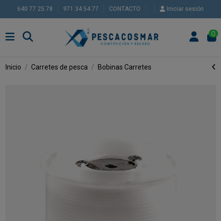
640 77 25 78
971 34 54 77
CONTACTO
Iniciar sesión
0
Inicio
Carretes de pesca
Bobinas Carretes