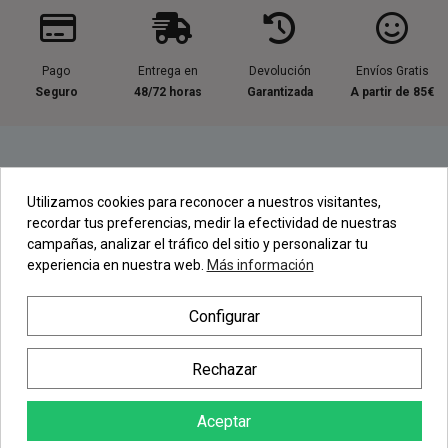
Pago
Entrega en
Devolución
Envíos Gratis
Seguro
48/72 horas
Garantizada
A partir de 85€
Información útil
Utilizamos cookies para reconocer a nuestros visitantes,
recordar tus preferencias, medir la efectividad de nuestras
Contacta con nosotros
campañas, analizar el tráfico del sitio y personalizar tu
experiencia en nuestra web.
Más información
Regístrate en nuestra Newsletter
Configurar
Newsletter
Rechazar
Aceptar
AÑADIR AL CARRITO