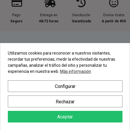
Pago
Entrega en
Devolución
Envíos Gratis
Seguro
48/72 horas
Garantizada
A partir de 85€
Información útil
Utilizamos cookies para reconocer a nuestros visitantes,
recordar tus preferencias, medir la efectividad de nuestras
Contacta con nosotros
campañas, analizar el tráfico del sitio y personalizar tu
experiencia en nuestra web.
Más información
Regístrate en nuestra Newsletter
Configurar
Newsletter
Rechazar
Aceptar