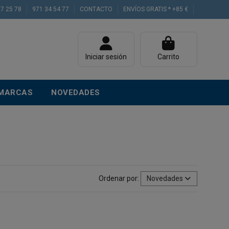
77 25 78
971 34 54 77
CONTACTO
ENVÍOS GRATIS * +85 €
Iniciar sesión
Carrito
MARCAS
NOVEDADES
Ordenar por:
Novedades