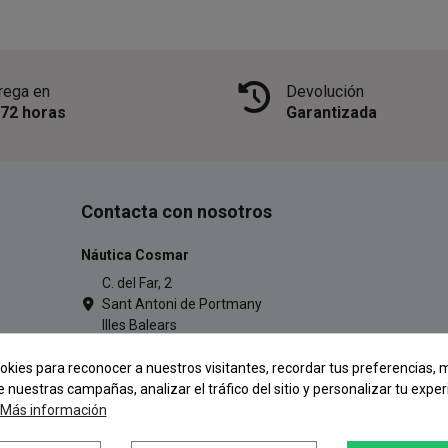
rega en
Devolución
/72 horas
Garantizada
Contacta con nosotros
Náutica Cosmar
C. del Far, 2
Sant Antoni de Portmany
Illes Balears
971 34 54 77
okies para reconocer a nuestros visitantes, recordar tus preferencias, m
pescacosmar@gmail.com
e nuestras campañas, analizar el tráfico del sitio y personalizar tu exper
Más información