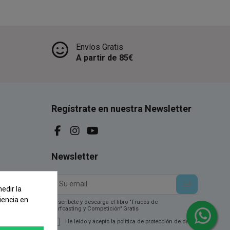
Envíos Gratis
A partir de 85€
Regístrate en nuestra Newsletter
Newsletter
edir la
iencia en
Suscríbete y descarga el libro "Trucos de
Surfcasting y Competición" Gratis
He leído y acepto la política de protección de datos.