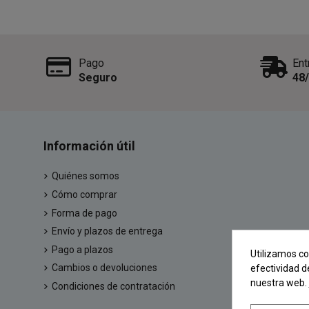
Pago
Ent
Seguro
48
Información útil
Quiénes somos
Cómo comprar
Forma de pago
Envío y plazos de entrega
Pago a plazos
Utilizamos co
Cambios o devoluciones
efectividad d
nuestra web.
Condiciones de contratación