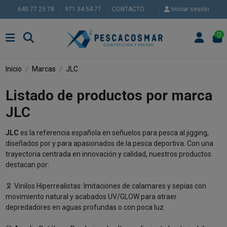
640 77 25 78
971 34 54 77
CONTACTO
Iniciar sesión
0
Inicio
Marcas
JLC
Listado de productos por marca
JLC
JLC
es la referencia española en señuelos para pesca al jigging,
diseñados por y para apasionados de la pesca deportiva. Con una
trayectoria centrada en innovación y calidad, nuestros productos
destacan por:
🦑 Vinilos Hiperrealistas: Imitaciones de calamares y sepias con
movimiento natural y acabados UV/GLOW para atraer
depredadores en aguas profundas o con poca luz.