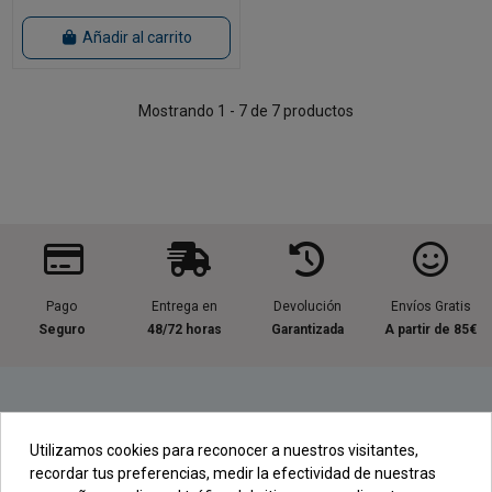
Añadir al carrito
Mostrando 1 - 7 de 7 productos
Pago
Entrega en
Devolución
Envíos Gratis
Seguro
48/72 horas
Garantizada
A partir de 85€
Información útil
Utilizamos cookies para reconocer a nuestros visitantes,
recordar tus preferencias, medir la efectividad de nuestras
Contacta con nosotros