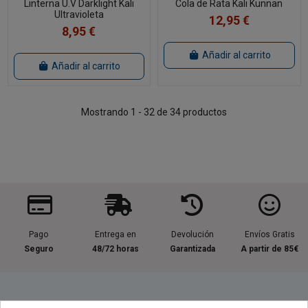
Linterna U.V Darklight Kali
Cola de Rata Kali Kunnan
Ultravioleta
12,95 €
8,95 €
Añadir al carrito
Añadir al carrito
Mostrando 1 - 32 de 34 productos
Pago
Entrega en
Devolución
Envíos Gratis
Seguro
48/72 horas
Garantizada
A partir de 85€
Información útil