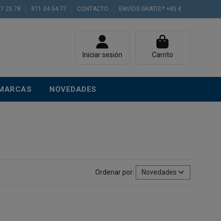
77 25 78
971 34 54 77
CONTACTO
ENVÍOS GRATIS * +85 €
Iniciar sesión
Carrito
MARCAS
NOVEDADES
Ordenar por:
Novedades