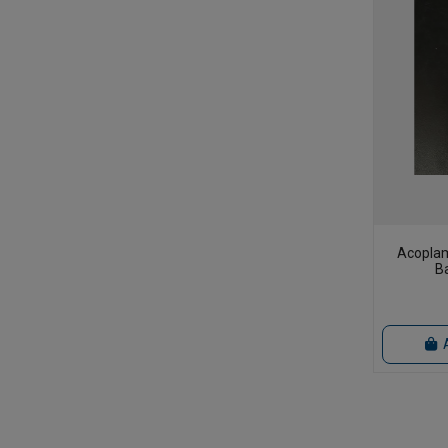
Acoplam
B