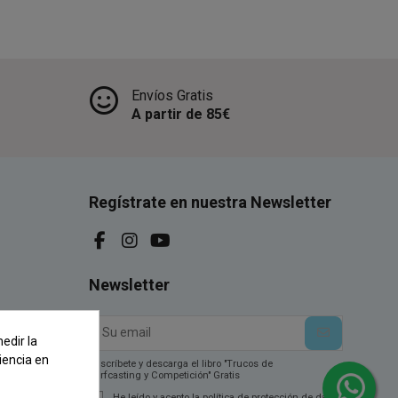
Envíos Gratis
A partir de 85€
Regístrate en nuestra Newsletter
Newsletter
edir la
iencia en
Suscríbete y descarga el libro "Trucos de
Surfcasting y Competición" Gratis
He leído y acepto la política de protección de datos.