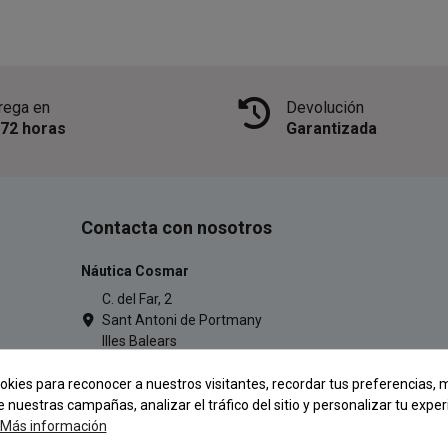
rega en
Devolución
/72 horas
Garantizada
Contacta con nosotros
Náutica Cosmar
C. del Far, 2
Sant Antoni de Portmany
Illes Balears
971 34 54 77
okies para reconocer a nuestros visitantes, recordar tus preferencias, m
pescacosmar@gmail.com
e nuestras campañas, analizar el tráfico del sitio y personalizar tu exper
Más información