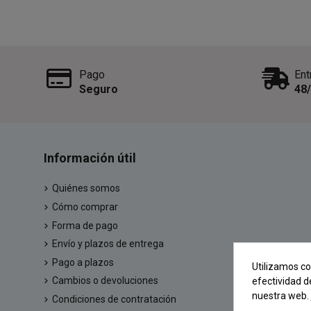
Pago
Ent
Seguro
48
Información útil
Quiénes somos
Cómo comprar
Forma de pago
Envío y plazos de entrega
Pago a plazos
Utilizamos co
Cambios o devoluciones
efectividad d
nuestra web.
Condiciones de contratación