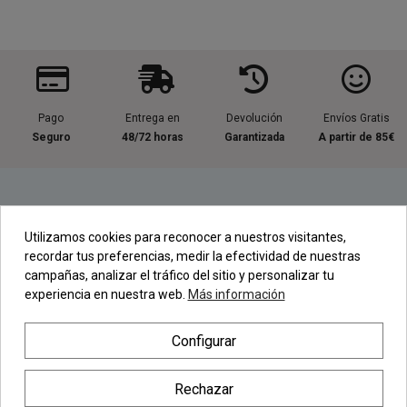
Pago
Entrega en
Devolución
Envíos Gratis
Seguro
48/72 horas
Garantizada
A partir de 85€
Información útil
Utilizamos cookies para reconocer a nuestros visitantes,
recordar tus preferencias, medir la efectividad de nuestras
Contacta con nosotros
campañas, analizar el tráfico del sitio y personalizar tu
experiencia en nuestra web.
Más información
Regístrate en nuestra Newsletter
Configurar
Newsletter
Rechazar