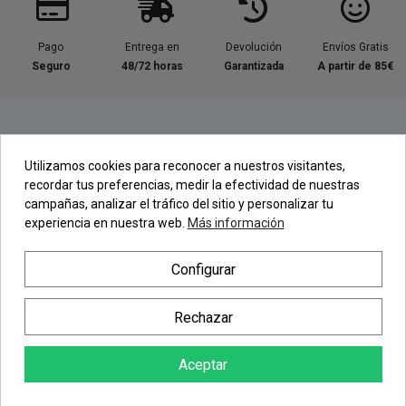
Pago
Entrega en
Devolución
Envíos Gratis
Seguro
48/72 horas
Garantizada
A partir de 85€
Información útil
Utilizamos cookies para reconocer a nuestros visitantes,
recordar tus preferencias, medir la efectividad de nuestras
Contacta con nosotros
campañas, analizar el tráfico del sitio y personalizar tu
experiencia en nuestra web.
Más información
Regístrate en nuestra Newsletter
Configurar
Newsletter
Rechazar
Aceptar