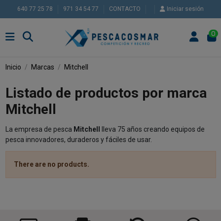
640 77 25 78
971 34 54 77
CONTACTO
Iniciar sesión
0
Inicio
Marcas
Mitchell
Listado de productos por marca
Mitchell
La empresa de pesca
Mitchell
lleva 75 años creando equipos de
pesca innovadores, duraderos y fáciles de usar.
There are no products.