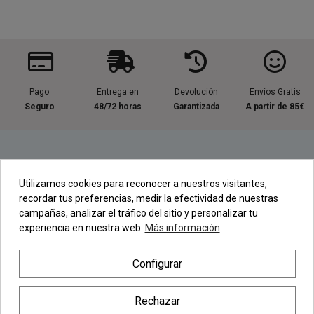
Pago
Entrega en
Devolución
Envíos Gratis
Seguro
48/72 horas
Garantizada
A partir de 85€
Información útil
Utilizamos cookies para reconocer a nuestros visitantes,
recordar tus preferencias, medir la efectividad de nuestras
Contacta con nosotros
campañas, analizar el tráfico del sitio y personalizar tu
experiencia en nuestra web.
Más información
Regístrate en nuestra Newsletter
Configurar
Newsletter
Rechazar