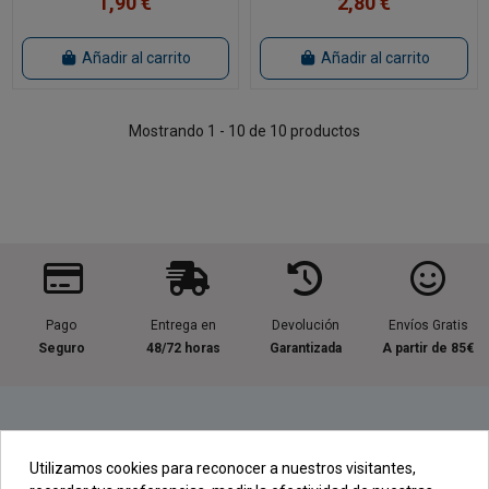
1,90 €
2,80 €
Añadir al carrito
Añadir al carrito
Mostrando 1 - 10 de 10 productos
Pago
Entrega en
Devolución
Envíos Gratis
Seguro
48/72 horas
Garantizada
A partir de 85€
Información útil
Utilizamos cookies para reconocer a nuestros visitantes,