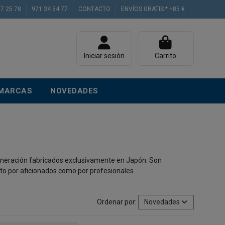
77 25 78
971 34 54 77
CONTACTO
ENVÍOS GRATIS * +85 €
Iniciar sesión
Carrito
MARCAS
NOVEDADES
generación fabricados exclusivamente en Japón. Son
to por aficionados como por profesionales.
Ordenar por:
Novedades