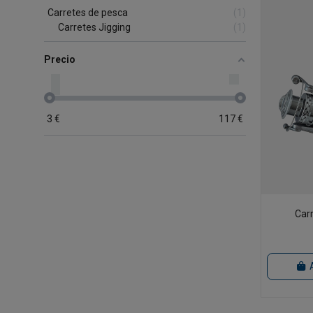
Carretes de pesca
1
Carretes Jigging
1
Precio
3
€
117
€
Car