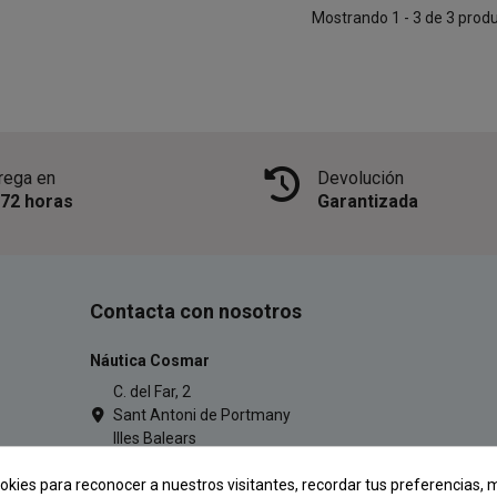
Mostrando 1 - 3 de 3 prod
rega en
Devolución
/72 horas
Garantizada
Contacta con nosotros
Náutica Cosmar
C. del Far, 2
Sant Antoni de Portmany
Illes Balears
971 34 54 77
okies para reconocer a nuestros visitantes, recordar tus preferencias, m