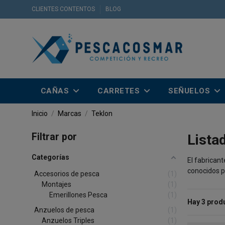
CLIENTES CONTENTOS
BLOG
CAÑAS
CARRETES
SEÑUELOS
Inicio
Marcas
Teklon
Filtrar por
Lista
Categorías
El fabrican
conocidos p
Accesorios de pesca
1
Montajes
1
Emerillones Pesca
1
Hay 3 prod
Anzuelos de pesca
1
Anzuelos Triples
1