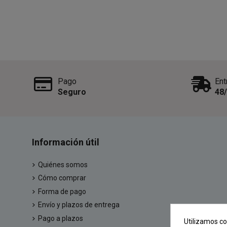
Pago
Ent
Seguro
48
Información útil
Quiénes somos
Cómo comprar
Forma de pago
Envío y plazos de entrega
Pago a plazos
Utilizamos co