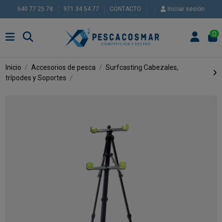
640 77 25 78
971 34 54 77
CONTACTO
Iniciar sesión
0
Inicio
Accesorios de pesca
Surfcasting
Cabezales,
trípodes y Soportes