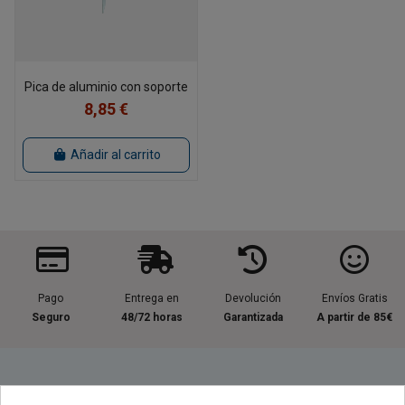
Pica de aluminio con soporte
8,85 €
Añadir al carrito
Pago
Entrega en
Devolución
Envíos Gratis
Seguro
48/72 horas
Garantizada
A partir de 85€
Información útil