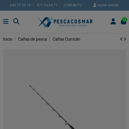
640 77 25 78
971 34 54 77
CONTACTO
Iniciar sesión
0
Inicio
Cañas de pesca
Cañas Curricán