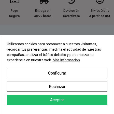
Pago
Entrega en
Devolución
Envíos Gratis
Seguro
48/72 horas
Garantizada
A partir de 85€
Información útil
Utilizamos cookies para reconocer a nuestros visitantes,
recordar tus preferencias, medir la efectividad de nuestras
Contacta con nosotros
campañas, analizar el tráfico del sitio y personalizar tu
experiencia en nuestra web.
Más información
Regístrate en nuestra Newsletter
Configurar
Newsletter
Rechazar
Aceptar
AÑADIR AL CARRITO