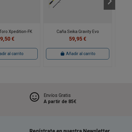
Toro Xpedition-FK
Caña Seika Gravity Evo
Caña
9,50 €
59,95 €
dir al carrito
Añadir al carrito
Envíos Gratis
A partir de 85€
Regístrate en nuestra Newsletter