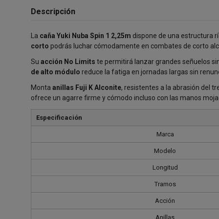
Descripción
La
caña Yuki Nuba Spin 1 2,25m
dispone de una estructura rí
corto
podrás luchar cómodamente en combates de corto alcan
Su
acción No Limits
te permitirá lanzar grandes señuelos sin
de alto módulo
reduce la fatiga en jornadas largas sin renunci
Monta
anillas Fuji K Alconite
, resistentes a la abrasión del t
ofrece un agarre firme y cómodo incluso con las manos moja
Especificación
Marca
Modelo
Longitud
Tramos
Acción
Anillas