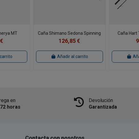
merya MT
Caña Shimano Sedona Spinning
Caña Hart 
 €
126,85 €
9
carrito
Añadir al carrito
Aña
rega en
Devolución
/72 horas
Garantizada
Contacta con nosotros