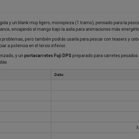
gida y un blank muy ligero, monopieza (1 tramo), pensado para la pesca
ce, encajando el mango bajo la axila para animaciones más energéti
 problemas, pero también podrás usarla para pescar con teasers y cebo s
ar a potencia en el tercio inferior.
renzado, y un
portacarretes Fuji DPS
preparado para carretes pesados 
das.
Dato
3