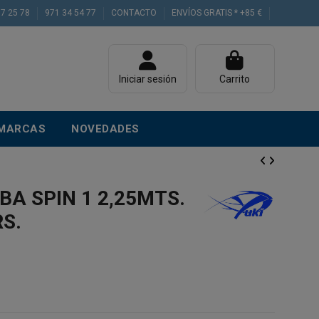
77 25 78
971 34 54 77
CONTACTO
ENVÍOS GRATIS * +85 €
Iniciar sesión
Carrito
MARCAS
NOVEDADES
BA SPIN 1 2,25MTS.
RS.