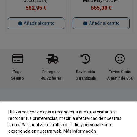
500U (2024)
Maru Play 4000 PL
582,95 €
665,00 €
Añadir al carrito
Añadir al carrito
Pago
Entrega en
Devolución
Envíos Gratis
Seguro
48/72 horas
Garantizada
A partir de 85€
Información útil
Utilizamos cookies para reconocer a nuestros visitantes,
recordar tus preferencias, medir la efectividad de nuestras
Contacta con nosotros
campañas, analizar el tráfico del sitio y personalizar tu
experiencia en nuestra web.
Más información