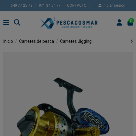
640 77 25 78
971 34 54 77
CONTACTO
Iniciar sesión
0
Inicio
Carretes de pesca
Carretes Jigging