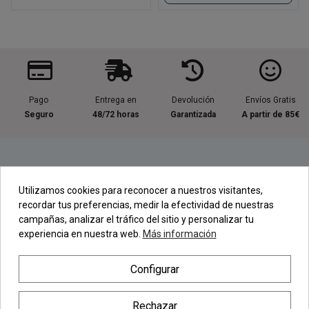
Pago
Entrega en
Devolución
Envíos Gratis
Seguro
48/72 horas
Garantizada
A partir de 85€
Información útil
Utilizamos cookies para reconocer a nuestros visitantes,
recordar tus preferencias, medir la efectividad de nuestras
Contacta con nosotros
campañas, analizar el tráfico del sitio y personalizar tu
experiencia en nuestra web.
Más información
Regístrate en nuestra Newsletter
Configurar
Newsletter
Rechazar