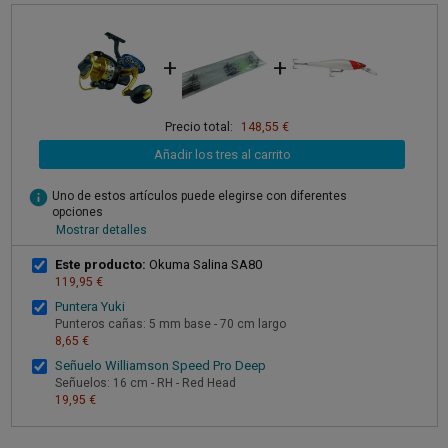
+
+
Precio total:
148,55 €
Añadir los tres al carrito
info
Uno de estos artículos puede elegirse con diferentes
opciones
Mostrar detalles
Este producto:
Okuma Salina SA80
119,95 €
Puntera Yuki
Punteros cañas: 5 mm base - 70 cm largo
8,65 €
Señuelo Williamson Speed Pro Deep
Señuelos: 16 cm - RH - Red Head
19,95 €