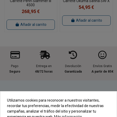
Carrete Penn Slammer III
Carrete Okuma Safina SW-X
4500
54,95 €
268,95 €
Añadir al carrito
Añadir al carrito
Pago
Entrega en
Devolución
Envíos Gratis
Seguro
48/72 horas
Garantizada
A partir de 85€
Información útil
Utilizamos cookies para reconocer a nuestros visitantes,
recordar tus preferencias, medir la efectividad de nuestras
Contacta con nosotros
campañas, analizar el tráfico del sitio y personalizar tu
experiencia en nuestra web.
Más información