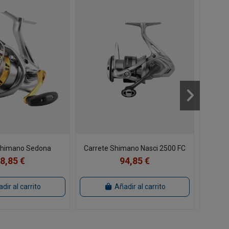
Shimano Sedona
Carrete Shimano Nasci 2500 FC
Car
8,85 €
94,85 €
dir al carrito
Añadir al carrito