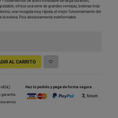
 + 1 rodamientos de acero inoxidable de larga duración,
radable, ofrece una serie de grandes ventajas, bobinas más
estos, una recogida muy rápida, el mejor funcionamiento del
e la bobina. Pico absolutamente indeformable.
DIR AL CARRITO
Haz tu pedido y paga de forma segura
 +85€).
 garantía.
esoramos.