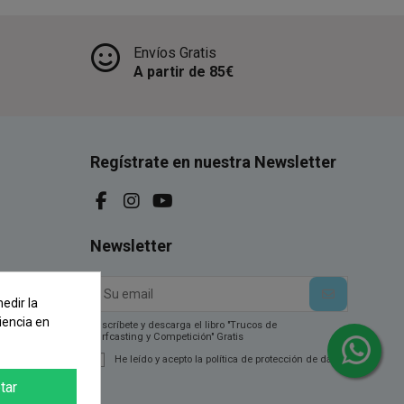
Envíos Gratis
A partir de 85€
Regístrate en nuestra Newsletter
Newsletter
edir la
iencia en
Suscríbete y descarga el libro "Trucos de
Surfcasting y Competición" Gratis
He leído y acepto la política de protección de datos.
tar