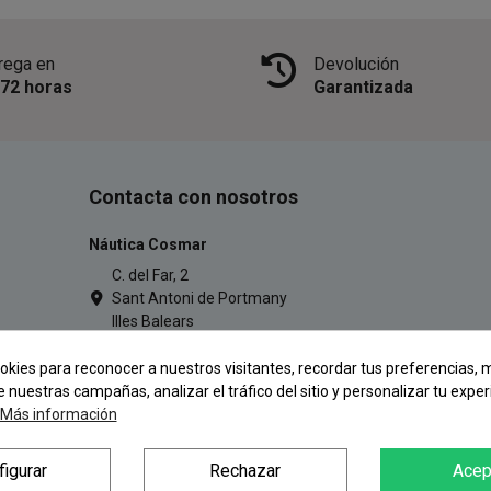
rega en
Devolución
/72 horas
Garantizada
Contacta con nosotros
Náutica Cosmar
C. del Far, 2
Sant Antoni de Portmany
Illes Balears
971 34 54 77
okies para reconocer a nuestros visitantes, recordar tus preferencias, m
pescacosmar@gmail.com
e nuestras campañas, analizar el tráfico del sitio y personalizar tu exper
Más información
figurar
Rechazar
Acep