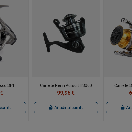
ucco SF1
Carrete Penn Pursuit II 3000
Carrete 
 €
99,95 €
6
carrito
Añadir al carrito
Aña