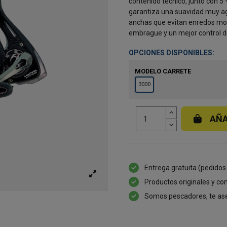
contenido técnico, junto con 5
garantiza una suavidad muy ag
anchas que evitan enredos mol
embrague y un mejor control d
OPCIONES DISPONIBLES:
MODELO CARRETE
3000
AÑA
Entrega gratuita (pedidos
Productos originales y con
Somos pescadores, te as