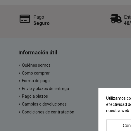
Pago
Ent
Seguro
48
Información útil
Quiénes somos
Cómo comprar
Forma de pago
Envío y plazos de entrega
Pago a plazos
Utilizamos co
Cambios o devoluciones
efectividad d
nuestra web.
Condiciones de contratación
Con