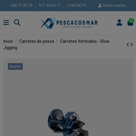
640 77 25 78
971 34 54 77
CONTACTO
Iniciar sesión
0
Inicio
Carretes de pesca
Carretes Verticales - Slow
Jigging
Nuevo