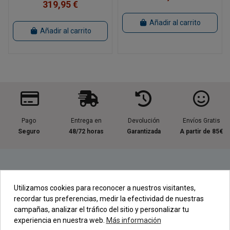
319,95 €
Añadir al carrito
Añadir al carrito
Pago
Entrega en
Devolución
Envíos Gratis
Seguro
48/72 horas
Garantizada
A partir de 85€
Información útil
Utilizamos cookies para reconocer a nuestros visitantes,
recordar tus preferencias, medir la efectividad de nuestras
Contacta con nosotros
campañas, analizar el tráfico del sitio y personalizar tu
experiencia en nuestra web.
Más información