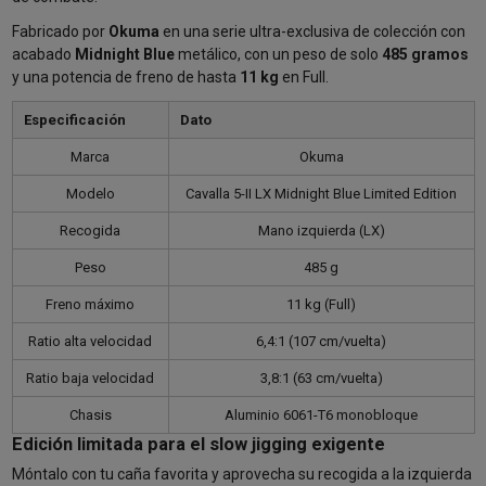
Fabricado por
Okuma
en una serie ultra-exclusiva de colección con
acabado
Midnight Blue
metálico, con un peso de solo
485 gramos
y una potencia de freno de hasta
11 kg
en Full.
Especificación
Dato
Marca
Okuma
Modelo
Cavalla 5-II LX Midnight Blue Limited Edition
Recogida
Mano izquierda (LX)
Peso
485 g
Freno máximo
11 kg (Full)
Ratio alta velocidad
6,4:1 (107 cm/vuelta)
Ratio baja velocidad
3,8:1 (63 cm/vuelta)
Chasis
Aluminio 6061-T6 monobloque
Edición limitada para el slow jigging exigente
Móntalo con tu caña favorita y aprovecha su recogida a la izquierda