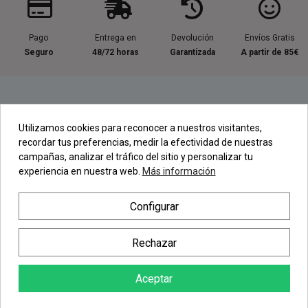
Pago
Entrega en
Devolución
Envíos Gratis
Seguro
48/72 horas
Garantizada
A partir de 85€
Información útil
Utilizamos cookies para reconocer a nuestros visitantes,
recordar tus preferencias, medir la efectividad de nuestras
Contacta con nosotros
campañas, analizar el tráfico del sitio y personalizar tu
experiencia en nuestra web.
Más información
Regístrate en nuestra Newsletter
Configurar
Newsletter
Rechazar
Aceptar
AÑADIR AL CARRITO