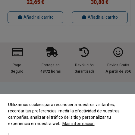
22,65 €
30,80 €
Añadir al carrito
Añadir al carrito
Pago
Entrega en
Devolución
Envíos Gratis
Seguro
48/72 horas
Garantizada
A partir de 85€
Información útil
Utilizamos cookies para reconocer a nuestros visitantes,
recordar tus preferencias, medir la efectividad de nuestras
Contacta con nosotros
campañas, analizar el tráfico del sitio y personalizar tu
experiencia en nuestra web.
Más información
Regístrate en nuestra Newsletter