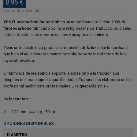
8,95 €
Impuestos incluidos
XPS Fluorocarbon Super Soft
es un monofilamento hecho 100% de
fluorocarbono
fabricado por la prestigiosa marca Trabucco, su diseño
está enfocado a los efectos solares y su aprovechamiento.
Tiene un increíble bajo grado a la refracción de la luz solar lo que hace
que bajo el agua sea totalmente invisible; soporta los efectos de los
rayos ultravioleta.
En términos de resistencia soporta la abrasión y a la tracción aún
después de horas bajo el agua. Sin dudas Trabucco ha elaborado un hilo
profesional hecho para profesionales. ¿Te quedarás sin el?
Referencias:
01
- 0.22 mm - 4.41 kg - 50 mt
OPCIONES DISPONIBLES:
DIÁMETRO