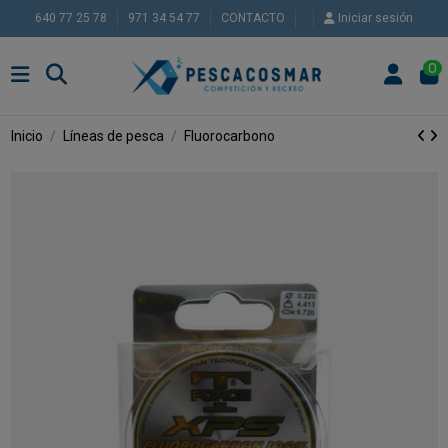
640 77 25 78
971 34 54 77
CONTACTO
Iniciar sesión
0
Inicio
Líneas de pesca
Fluorocarbono