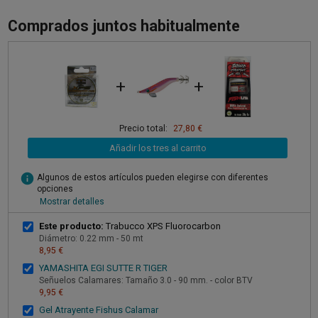
Comprados juntos habitualmente
+
+
Precio total:
27,80 €
Añadir los tres al carrito
info
Algunos de estos artículos pueden elegirse con diferentes
opciones
Mostrar detalles
Este producto:
Trabucco XPS Fluorocarbon
Diámetro: 0.22 mm - 50 mt
8,95 €
YAMASHITA EGI SUTTE R TIGER
Señuelos Calamares: Tamaño 3.0 - 90 mm. - color BTV
9,95 €
Gel Atrayente Fishus Calamar