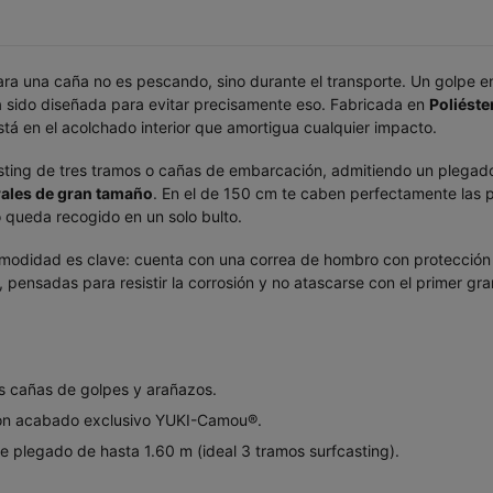
a una caña no es pescando, sino durante el transporte. Un golpe en
a sido diseñada para evitar precisamente eso. Fabricada en
Poliéste
stá en el acolchado interior que amortigua cualquier impacto.
sting de tres tramos o cañas de embarcación, admitiendo un plegado
erales de gran tamaño
. En el de 150 cm te caben perfectamente las pi
queda recogido en un solo bulto.
comodidad es clave: cuenta con una correa de hombro con protección 
 pensadas para resistir la corrosión y no atascarse con el primer gr
s cañas de golpes y arañazos.
 con acabado exclusivo YUKI-Camou®.
 plegado de hasta 1.60 m (ideal 3 tramos surfcasting).