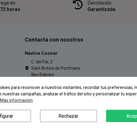
rega en
Devolución
/72 horas
Garantizada
Contacta con nosotros
Náutica Cosmar
C. del Far, 2
Sant Antoni de Portmany
Illes Balears
971 34 54 77
okies para reconocer a nuestros visitantes, recordar tus preferencias, m
pescacosmar@gmail.com
e nuestras campañas, analizar el tráfico del sitio y personalizar tu exper
Más información
figurar
Rechazar
Acep