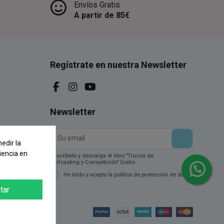
Envíos Gratis
A partir de 85€
Regístrate en nuestra Newsletter
Newsletter
edir la
iencia en
Suscríbete y descarga el libro "Trucos de
Surfcasting y Competición" Gratis
He leído y acepto la política de protección de datos.
tar