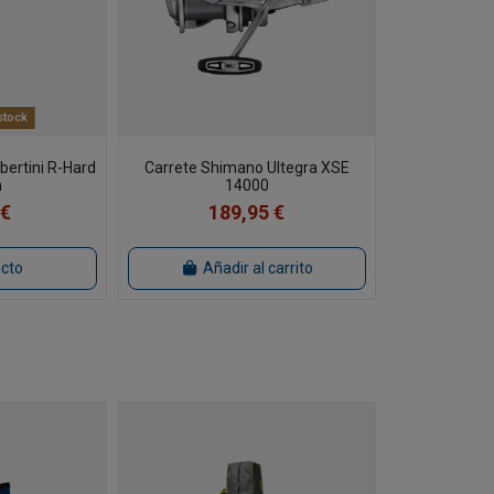
stock
bertini R-Hard
Carrete Shimano Ultegra XSE
m
14000
 €
189,95 €
ucto
Añadir al carrito