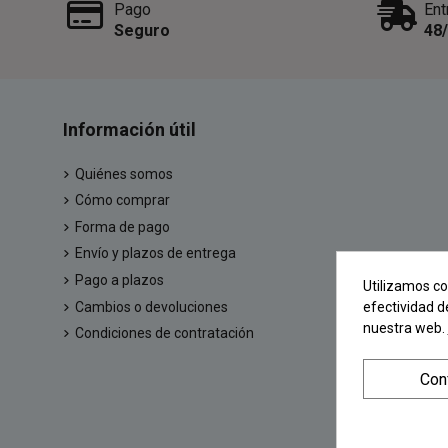
Pago
Ent
Seguro
48
Información útil
Quiénes somos
Cómo comprar
Forma de pago
Envío y plazos de entrega
Pago a plazos
Utilizamos co
Cambios o devoluciones
efectividad d
nuestra web.
Condiciones de contratación
Con