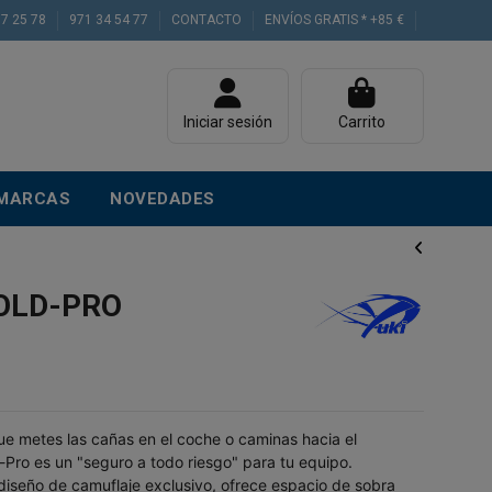
77 25 78
971 34 54 77
CONTACTO
ENVÍOS GRATIS * +85 €
Iniciar sesión
Carrito
MARCAS
NOVEDADES
OLD-PRO
ue metes las cañas en el coche o caminas hacia el
Pro es un "seguro a todo riesgo" para tu equipo.
diseño de camuflaje exclusivo, ofrece espacio de sobra