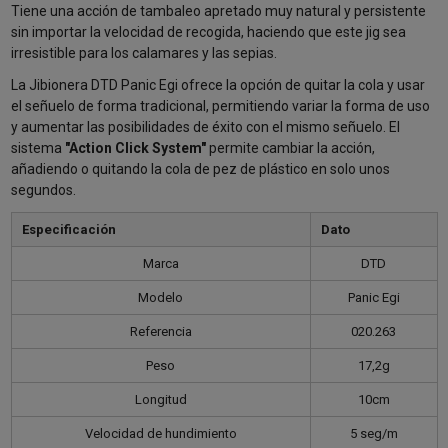
Tiene una acción de tambaleo apretado muy natural y persistente
sin importar la velocidad de recogida, haciendo que este jig sea
irresistible para los calamares y las sepias.
La Jibionera DTD Panic Egi ofrece la opción de quitar la cola y usar
el señuelo de forma tradicional, permitiendo variar la forma de uso
y aumentar las posibilidades de éxito con el mismo señuelo. El
sistema
"Action Click System"
permite cambiar la acción,
añadiendo o quitando la cola de pez de plástico en solo unos
segundos.
Especificación
Dato
Marca
DTD
Modelo
Panic Egi
Referencia
020.263
Peso
17,2g
Longitud
10cm
Velocidad de hundimiento
5 seg/m