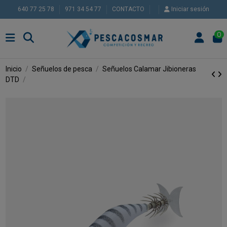
640 77 25 78
971 34 54 77
CONTACTO
Iniciar sesión
0
Inicio
Señuelos de pesca
Señuelos Calamar
Jibioneras
DTD