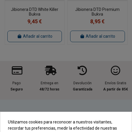
Jibionera DTD White Killer
Jibionera DTD Premium
Bukva
Bukva
9,45 €
8,95 €
Añadir al carrito
Añadir al carrito
Pago
Entrega en
Devolución
Envíos Gratis
Seguro
48/72 horas
Garantizada
A partir de 85€
Información útil
Utilizamos cookies para reconocer a nuestros visitantes,
recordar tus preferencias, medir la efectividad de nuestras
Contacta con nosotros