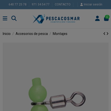
640 77 25 78
971 34 54 77
CONTACTO
Iniciar sesión
0
Inicio
Accesorios de pesca
Montajes