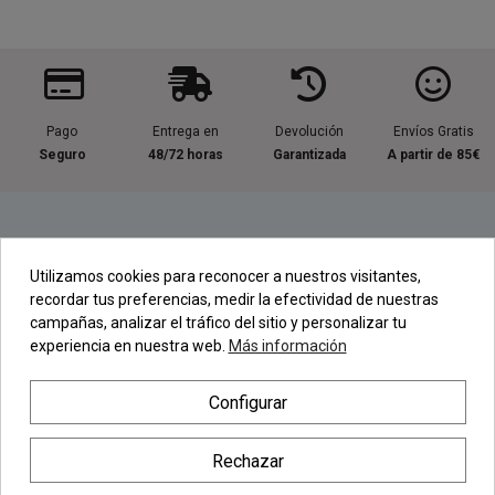
Pago
Entrega en
Devolución
Envíos Gratis
Seguro
48/72 horas
Garantizada
A partir de 85€
Información útil
Utilizamos cookies para reconocer a nuestros visitantes,
recordar tus preferencias, medir la efectividad de nuestras
Contacta con nosotros
campañas, analizar el tráfico del sitio y personalizar tu
experiencia en nuestra web.
Más información
Regístrate en nuestra Newsletter
Configurar
Newsletter
Rechazar