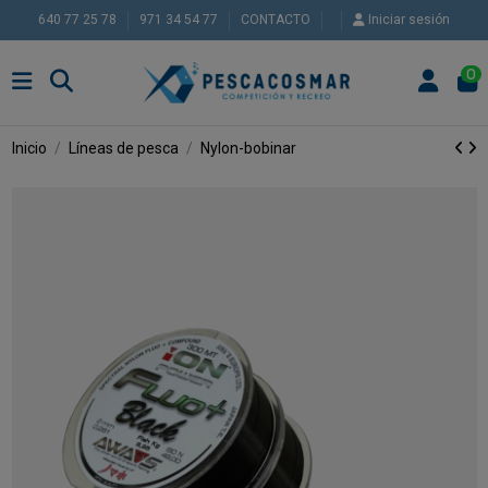
640 77 25 78
971 34 54 77
CONTACTO
Iniciar sesión
0
Inicio
Líneas de pesca
Nylon-bobinar