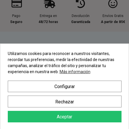
Pago
Entrega en
Devolución
Envíos Gratis
Seguro
48/72 horas
Garantizada
A partir de 85€
Información útil
Utilizamos cookies para reconocer a nuestros visitantes,
recordar tus preferencias, medir la efectividad de nuestras
Contacta con nosotros
campañas, analizar el tráfico del sitio y personalizar tu
experiencia en nuestra web.
Más información
Regístrate en nuestra Newsletter
Configurar
Newsletter
Rechazar
Aceptar
AÑADIR AL CARRITO