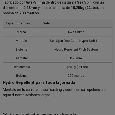
Fabricado por
Awa-Shima
dentro de su gama
Sea Spin
, con un
diámetro de
0,28mm
y una resistencia de
10,25kg (22Lbs)
, en
bobina de
200 metros
.
Especificación
Dato
Marca
Awa-Shima
Modelo
Sea Spin Duo Color Hyper Soft Line
Sistema
Hydro Repellent Pitch System
Diámetro
0,28mm
Resistencia
10,25kg (22Lbs)
Bobina
200 metros
Hydro Repellent para toda la jornada
Móntalo en tu carrete de surfcasting y confía en su repelencia al
agua durante sesiones largas.
16 otros productos en esta categoría: