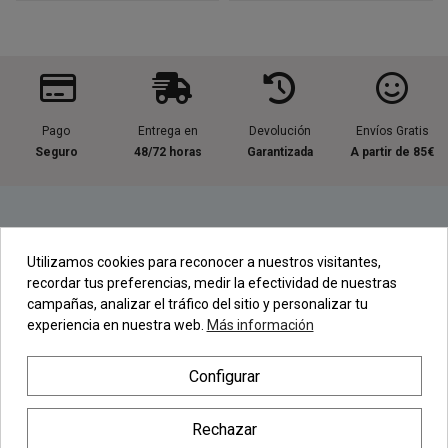
Pago
Entrega en
Devolución
Envíos Gratis
Seguro
48/72 horas
Garantizada
A partir de 85€
Información útil
Utilizamos cookies para reconocer a nuestros visitantes,
recordar tus preferencias, medir la efectividad de nuestras
Contacta con nosotros
campañas, analizar el tráfico del sitio y personalizar tu
experiencia en nuestra web.
Más información
Regístrate en nuestra Newsletter
Configurar
Newsletter
Rechazar