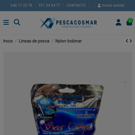
640 77 25 78
971 34 54 77
CONTACTO
Iniciar sesión
0
Inicio
Líneas de pesca
Nylon-bobinar