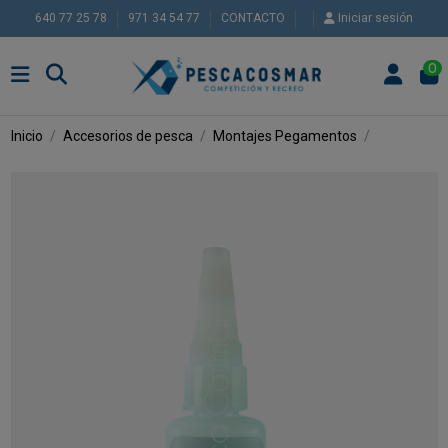
640 77 25 78
971 34 54 77
CONTACTO
Iniciar sesión
0
Inicio
Accesorios de pesca
Montajes
Pegamentos