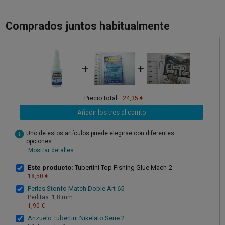
Comprados juntos habitualmente
+
+
Precio total:
24,35 €
Añadir los tres al carrito
info
Uno de estos artículos puede elegirse con diferentes
opciones
Mostrar detalles
Este producto:
Tubertini Top Fishing Glue Mach-2
18,50 €
Perlas Stonfo Match Doble Art 65
Perlitas: 1,8 mm
1,90 €
Anzuelo Tubertini Nikelato Serie 2