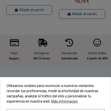
10,10 €
Añadir al carrito
Añadir al carrito
Pago
Entrega en
Devolución
Envíos Gratis
Seguro
48/72 horas
Garantizada
A partir de 85€
Información útil
Utilizamos cookies para reconocer a nuestros visitantes,
recordar tus preferencias, medir la efectividad de nuestras
Contacta con nosotros
campañas, analizar el tráfico del sitio y personalizar tu
experiencia en nuestra web.
Más información
Regístrate en nuestra Newsletter