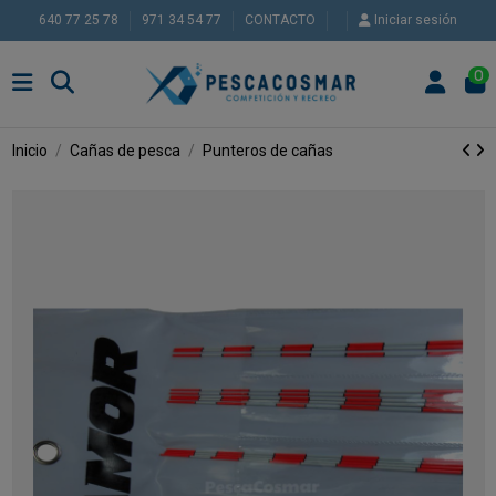
640 77 25 78
971 34 54 77
CONTACTO
Iniciar sesión
0
Inicio
Cañas de pesca
Punteros de cañas