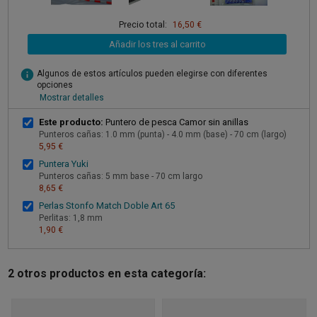
Precio total:
16,50 €
Añadir los tres al carrito
info
Algunos de estos artículos pueden elegirse con diferentes
opciones
Mostrar detalles
Este producto:
Puntero de pesca Camor sin anillas
Punteros cañas: 1.0 mm (punta) - 4.0 mm (base) - 70 cm (largo)
5,95 €
Puntera Yuki
Punteros cañas: 5 mm base - 70 cm largo
8,65 €
Perlas Stonfo Match Doble Art 65
Perlitas: 1,8 mm
1,90 €
2 otros productos en esta categoría: