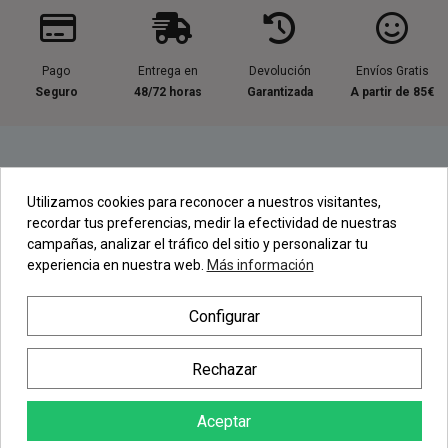
Pago
Entrega en
Devolución
Envíos Gratis
Seguro
48/72 horas
Garantizada
A partir de 85€
Información útil
Utilizamos cookies para reconocer a nuestros visitantes,
recordar tus preferencias, medir la efectividad de nuestras
Contacta con nosotros
campañas, analizar el tráfico del sitio y personalizar tu
experiencia en nuestra web.
Más información
Regístrate en nuestra Newsletter
Configurar
Newsletter
Rechazar
Aceptar
AÑADIR AL CARRITO