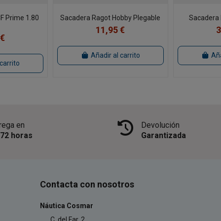
F Prime 1.80
Sacadera Ragot Hobby Plegable
Sacadera 
11,95 €
3
 €
Añadir al carrito
Aña
carrito
rega en
Devolución
/72 horas
Garantizada
Contacta con nosotros
Náutica Cosmar
C. del Far, 2