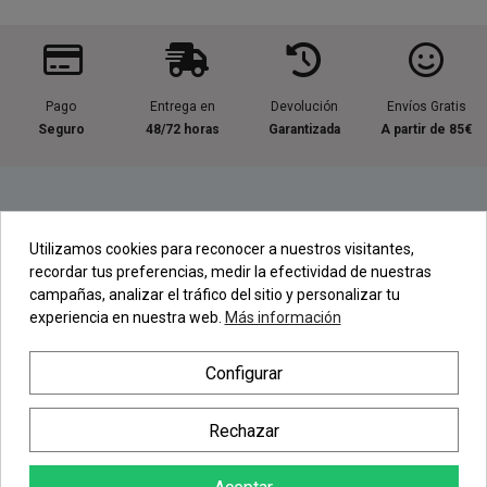
Pago
Entrega en
Devolución
Envíos Gratis
Seguro
48/72 horas
Garantizada
A partir de 85€
Información útil
Utilizamos cookies para reconocer a nuestros visitantes,
recordar tus preferencias, medir la efectividad de nuestras
Contacta con nosotros
campañas, analizar el tráfico del sitio y personalizar tu
experiencia en nuestra web.
Más información
Regístrate en nuestra Newsletter
Configurar
Newsletter
Rechazar