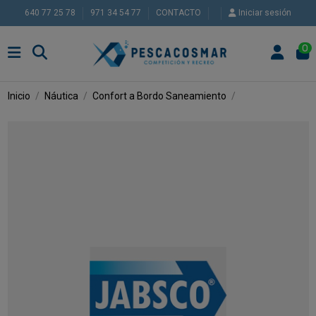
640 77 25 78
971 34 54 77
CONTACTO
Iniciar sesión
0
Inicio
Náutica
Confort a Bordo
Saneamiento